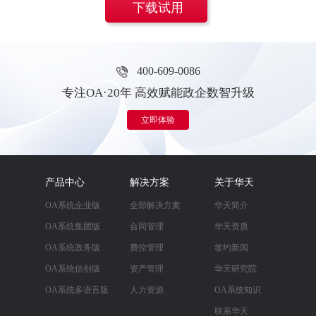
下载试用
400-609-0086
专注OA·20年 高效赋能政企数智升级
立即体验
产品中心
解决方案
关于华天
OA系统企业版
全部解决方案
华天简介
OA系统集团版
合同管理
华天资质
OA系统政务版
费控管理
签约新闻
OA系统信创版
资产管理
华天研究院
OA系统多语言版
人力资源
OA系统知识
联系华天